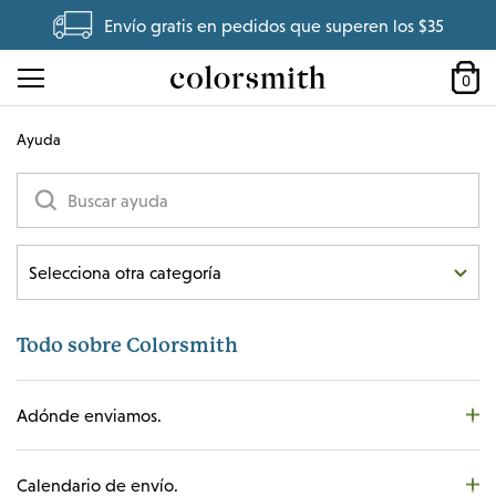
Envío gratis en pedidos que superen los $35
0
Ayuda
Selecciona otra categoría
Todo sobre Colorsmith
Todo sobre Colorsmith
Color del cabello
Cuidado del cabello
Adónde enviamos.
Mi cuenta
Mi Plan Flexible
Calendario de envío.