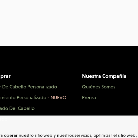
prar
Nuestra Compañía
r De Cabello Personalizado
Quiénes Somos
imiento Personalizado
- NUEVO
Prensa
ado Del Cabello
ado
ara operar nuestro sitio web y nuestros servicios, optimizar el sitio we