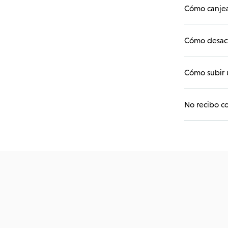
Cómo canjear
Cómo desact
Cómo subir 
No recibo co