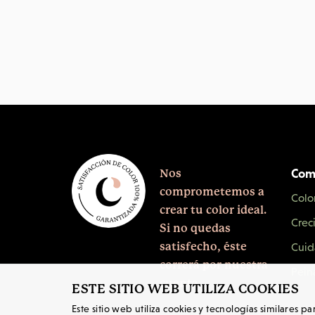
Com
Nos
comprometemos a
Colo
crear tu color ideal.
Crec
Si no quedas
satisfecho, éste
Cuid
correrá por nuestra
Pein
cuenta.
ESTE SITIO WEB UTILIZA COOKIES
Este sitio web utiliza cookies y tecnologías similares p